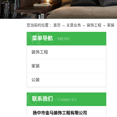
您当前的位置 ：
首页
→
主营业务
→
装饰工程
→
家装
M
菜单导航
MENU
装饰工程
家装
公装
C
联系我们
Contact Us
扬中市金马装饰工程有限公司