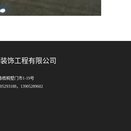
马装饰工程有限公司
梧桐墅门市1-19号
93188，13905289602