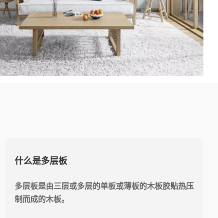
家装公司告诉你甲醛中毒都有哪些症状？
1、每天清晨起床时，感到憋闷、恶心、甚至头晕目
眩 ;
2、家里人经常容易患感冒;